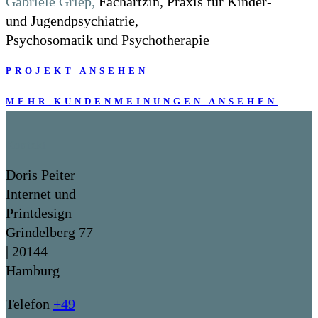
Gabriele Griep,
Fachärtzin, Praxis für Kinder-
und Jugendpsychiatrie,
Psychosomatik und Psychotherapie
PROJEKT ANSEHEN
MEHR KUNDENMEINUNGEN ANSEHEN
Kontakt
Doris Peiter
Internet und
Printdesign
Grindelberg 77
| 20144
Hamburg
Telefon
+49