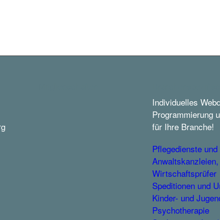
Mitgliedschaften
Branchenspezifis
Individuelles Web
Programmierung u
rg
für Ihre Branche!
Pflegedienste und
Anwaltskanzleien,
Wirtschaftsprüfer
Speditionen und 
Kinder- und Jugen
Psychotherapie