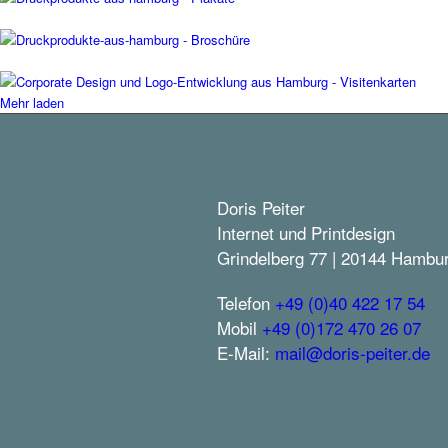
Mehr laden
Kontakt
Doris Peiter
Internet und Printdesign
Grindelberg 77 | 20144 Hambu
Telefon
+49 (0)40 422 17 54
Mobil
+49 (0)172 470 26 07
E-Mail:
mail@doris-peiter.de