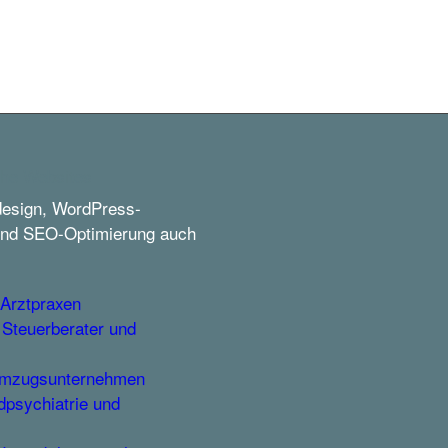
che Websites
design, WordPress-
nd SEO-Optimierung auch
 Arztpraxen
 Steuerberater und
Umzugsunternehmen
dpsychiatrie und