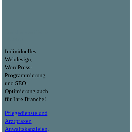
Branchenspezifische
Websites
Individuelles
Webdesign,
WordPress-
Programmierung
und SEO-
Optimierung auch
für Ihre Branche!
Pflegedienste und
Arztpraxen
Anwaltskanzleien,